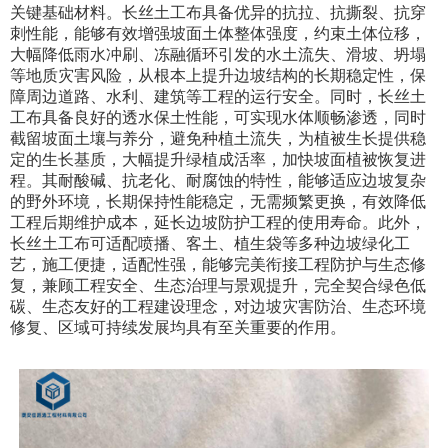
关键基础材料。长丝土工布具备优异的抗拉、抗撕裂、抗穿
刺性能，能够有效增强坡面土体整体强度，约束土体位移，
大幅降低雨水冲刷、冻融循环引发的水土流失、滑坡、坍塌
等地质灾害风险，从根本上提升边坡结构的长期稳定性，保
障周边道路、水利、建筑等工程的运行安全。同时，长丝土
工布具备良好的透水保土性能，可实现水体顺畅渗透，同时
截留坡面土壤与养分，避免种植土流失，为植被生长提供稳
定的生长基质，大幅提升绿植成活率，加快坡面植被恢复进
程。其耐酸碱、抗老化、耐腐蚀的特性，能够适应边坡复杂
的野外环境，长期保持性能稳定，无需频繁更换，有效降低
工程后期维护成本，延长边坡防护工程的使用寿命。此外，
长丝土工布可适配喷播、客土、植生袋等多种边坡绿化工
艺，施工便捷，适配性强，能够完美衔接工程防护与生态修
复，兼顾工程安全、生态治理与景观提升，完全契合绿色低
碳、生态友好的工程建设理念，对边坡灾害防治、生态环境
修复、区域可持续发展均具有至关重要的作用。