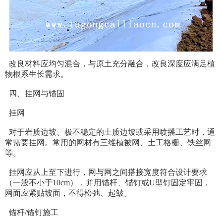
改良材料应均匀混合，与原土充分融合，改良深度应满足植
物根系生长需求。
四、挂网与锚固
挂网
对于岩质边坡、极不稳定的土质边坡或采用喷播工艺时，通
常需要挂网。常用的网材有三维植被网、土工格栅、铁丝网
等。
挂网应从上至下进行，网与网之间搭接宽度符合设计要求
（一般不小于10cm），并用锚杆、锚钉或U型钉固定牢固，
网面应紧贴坡面，不得松弛、起皱。
锚杆/锚钉施工