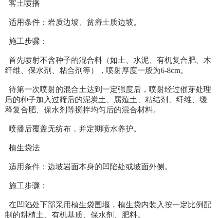
客土喷播
适用条件：岩质边坡、贫瘠土质边坡。
施工步骤：
首先喷射不含种子的混合料（如土、水泥、有机复合肥、木
纤维、保水剂、粘合剂等），喷射厚度一般为6-8cm。
待第一次喷射的混合土达到一定强度后，喷射经过催芽处理
后的种子加入过筛后的泥炭土、腐殖土、粘结剂、纤维、缓
释复合肥、保水剂等搅拌均匀后的混合材料。
喷播后覆盖无纺布，并定期喷水养护。
植生袋法
适用条件：边坡岩面本身的凹陷处或坡面外侧。
施工步骤：
在凹陷处下部采用植生袋围堰，植生袋内装入按一定比例配
制的耕植土、有机基质、保水剂、肥料。