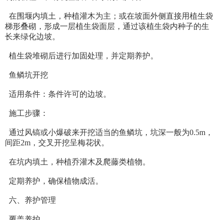
在围堰内填土，种植灌木为主；或在坡面外侧直接用植生袋
梯形叠砌，形成一层植生袋面层，通过该植生袋内种子的生
长来绿化边坡。
植生袋堆砌后进行加固处理，并定期养护。
鱼鳞坑开挖
适用条件：条件许可的边坡。
施工步骤：
通过风镐或小爆破来开挖适当的鱼鳞坑，坑深一般为0.5m，
间距2m，交叉开挖呈梅花状。
在坑内填土，种植乔灌木及爬藤类植物。
定期养护，确保植物成活。
六、养护管理
覆盖养护