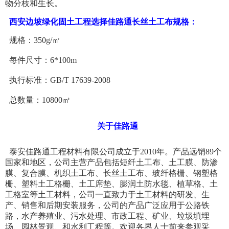
物分枝和生长。
西安边坡绿化固土工程选择佳路通长丝土工布规格：
规格：350g/㎡
每件尺寸：6*100m
执行标准：GB/T 17639-2008
总数量：10800㎡
关于佳路通
泰安佳路通工程材料有限公司成立于2010年。产品远销89个
国家和地区，公司主营产品包括短纤土工布、土工膜、防渗
膜、复合膜、机织土工布、长丝土工布、玻纤格栅、钢塑格
栅、塑料土工格栅、土工席垫、膨润土防水毯、植草格、土
工格室等土工材料，公司一直致力于
土工材料
的研发、生
产、销售和后期安装服务，公司的产品广泛应用于公路铁
路，水产养殖业、污水处理、市政工程、矿业、垃圾填埋
场、园林景观、和水利工程等。欢迎各界人士前来参观采