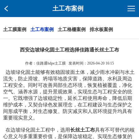
土工布案例
土工膜案例
土工布案例
土工格栅案例
排水板案例
西安边坡绿化固土工程选择佳路通长丝土工布
作者：佳路通hdpe土工膜
发表时间：2026-04-20 16:15
边坡绿化固土能够有效稳固坡面土体，减少雨水冲刷与水土
流失，防止滑坡、坍塌等地质灾害，保障道路、水利及周边
工程安全。同时可改善局部生态环境，恢复植被覆盖，净化
空气、涵养水源，提升景观效果，实现生态与工程安全的统
一。它既增强了边坡稳定性，延长工程使用寿命，降低后期
维护成本，又契合绿色发展理念，在工程建设与生态保护之
间形成平衡，对生态修复、防灾减灾和人居环境提升均具有
重要现实意义。
在边坡绿化固土工程中，选用
长丝土工布
具有不可替代的核
心意义与多重重要价值，是保障边坡稳定、实现生态修复的