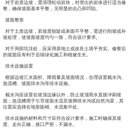
对于岩质边坡，需清理松动岩块，对突出的岩体进行适当修
整，确保坡面基本平整，无明显的尖凸和凹陷。
坡面整形
对于土质边坡，若坡度较陡或表面不平整，需进行削坡或补
坡处理，使坡面坡度均匀一致，符合设计要求。
对于局部坑洼处，应采用原地土或改良土填平夯实。修整后
的坡面应有利于后续绿化施工和植被生长。
排水设施设置
根据边坡汇水面积、降雨量及坡面情况，合理设置截水沟、
急流槽、坡面排水沟等排水设施。
截水沟应设置在坡顶边缘以外，防止坡顶雨水直接冲刷坡
面；急流槽用于引导坡面水流至坡脚排水沟或自然沟渠，其
位置应选择在地形陡峭、水流集中处。
排水设施的材料和尺寸应符合设计要求，施工时确保其坡
度、走向正确，接口严密，不漏水。