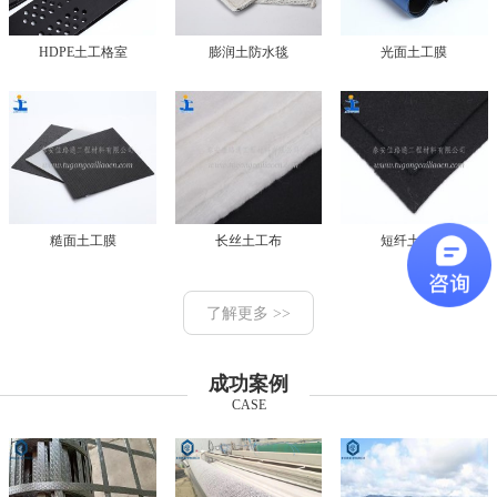
HDPE土工格室
膨润土防水毯
光面土工膜
糙面土工膜
长丝土工布
短纤土工布
了解更多 >>
成功案例
CASE