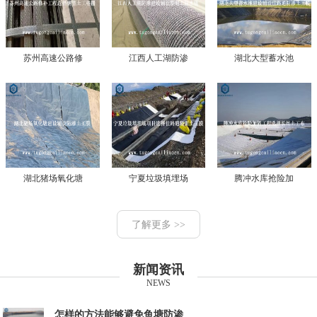
苏州高速公路修
江西人工湖防渗
湖北大型蓄水池
湖北猪场氧化塘
宁夏垃圾填埋场
腾冲水库抢险加
了解更多 >>
新闻资讯
NEWS
怎样的方法能够避免鱼塘防渗