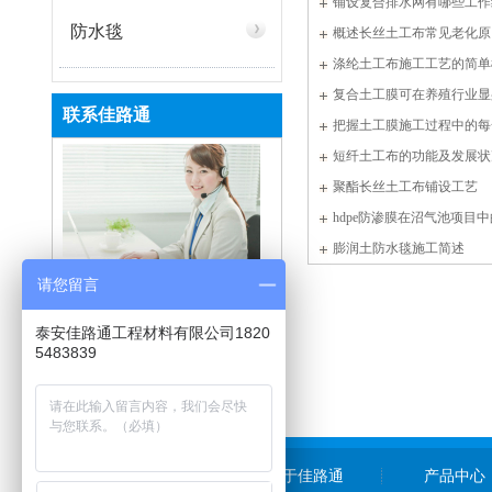
铺设复合排水网有哪些工作
防水毯
概述长丝土工布常见老化原
涤纶土工布施工工艺的简单
复合土工膜可在养殖行业显
联系佳路通
把握土工膜施工过程中的每
短纤土工布的功能及发展状
聚酯长丝土工布铺设工艺
hdpe防渗膜在沼气池项目
膨润土防水毯施工简述
请您留言
咨询热线：
0538-8660008
泰安佳路通工程材料有限公司1820
手机：
18205483839
5483839
邮箱：
tsjialutong@126.com
地址：
山东泰安高新区北集坡街
道办事处西百子坡村
关于佳路通
产品中心