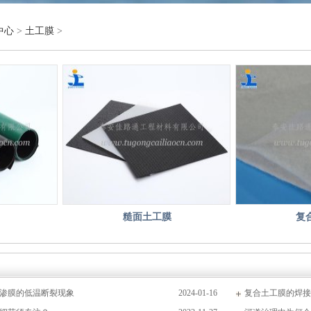
中心
>
土工膜
>
糙面土工膜
复
渗膜的低温断裂现象
2024-01-16
复合土工膜的焊接