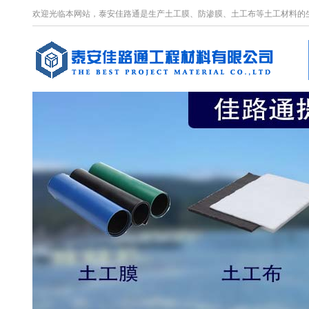
欢迎光临本网站，泰安佳路通是生产土工膜、防渗膜、土工布等土工材料的生产厂家